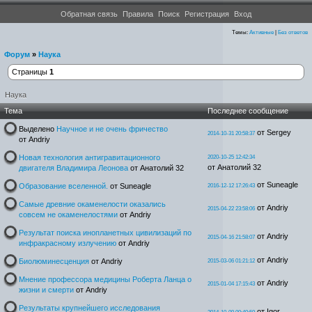
Форумы проекта Новости Уфологии
Обратная связь
Правила
Поиск
Регистрация
Вход
Темы:
Активные
|
Без ответов
Форум
»
Наука
Страницы
1
Наука
Тема
Последнее сообщение
Выделено
Научное и не очень фричество
от Sergey
2014-10-31 20:58:37
от Andriy
Новая технология антигравитационного
2020-10-25 12:42:34
от Анатолий 32
двигателя Владимира Леонова
от Анатолий 32
от Suneagle
Образование вселенной.
от Suneagle
2016-12-12 17:26:43
Самые древние окаменелости оказались
от Andriy
2015-04-22 23:58:06
совсем не окаменелостями
от Andriy
Результат поиска инопланетных цивилизаций по
от Andriy
2015-04-16 21:58:07
инфракрасному излучению
от Andriy
от Andriy
Биолюминесценция
от Andriy
2015-03-06 01:21:12
Мнение профессора медицины Роберта Ланца о
от Andriy
2015-01-04 17:15:43
жизни и смерти
от Andriy
Результаты крупнейшего исследования
от Igor