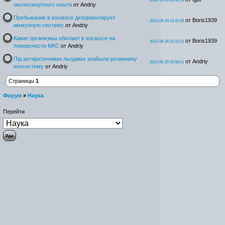
2014-10-09 00:40:59
околосмертного опыта
от Andriy
Пребывание в космосе дезориентирует
от Boris1939
2014-08-29 13:42:48
иммунную систему
от Andriy
Какие организмы обитают в космосе на
от Boris1939
2014-08-26 21:31:51
поверхности МКС
от Andriy
Під антарктичними льодами знайшли розвинену
от Andriy
2014-08-25 00:58:01
екосистему
от Andriy
Страницы
1
Форум
»
Наука
Перейти