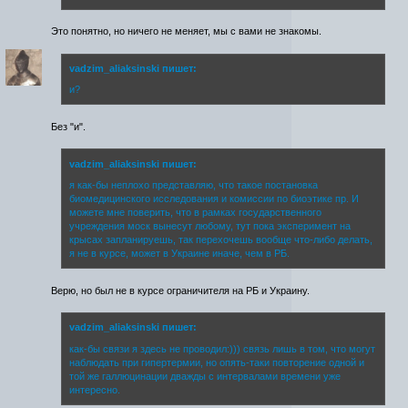
Это понятно, но ничего не меняет, мы с вами не знакомы.
vadzim_aliaksinski пишет:
и?
Без "и".
vadzim_aliaksinski пишет:
я как-бы неплохо представляю, что такое постановка
биомедицинского исследования и комиссии по биоэтике пр. И
можете мне поверить, что в рамках государственного
учреждения моск вынесут любому, тут пока эксперимент на
крысах запланируешь, так перехочешь вообще что-либо делать,
я не в курсе, может в Украине иначе, чем в РБ.
Верю, но был не в курсе ограничителя на РБ и Украину.
vadzim_aliaksinski пишет:
как-бы связи я здесь не проводил:))) связь лишь в том, что могут
наблюдать при гипертермии, но опять-таки повторение одной и
той же галлюцинации дважды с интервалами времени уже
интересно.