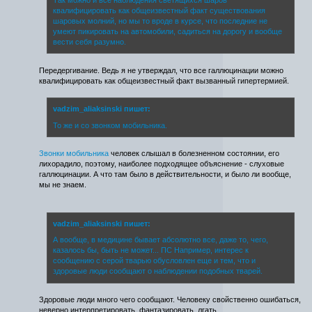
квалифицировать как общеизвестный факт существования
шаровых молний, но мы то вроде в курсе, что последние не
умеют пикировать на автомобили, садиться на дорогу и вообще
вести себя разумно.
Передергивание. Ведь я не утверждал, что все галлюцинации можно
квалифицировать как общеизвестный факт вызванный гипертермией.
vadzim_aliaksinski пишет:
То же и со звонком мобильника.
Звонки мобильника
человек слышал в болезненном состоянии, его
лихорадило, поэтому, наиболее подходящее объяснение - слуховые
галлюцинации. А что там было в действительности, и было ли вообще,
мы не знаем.
vadzim_aliaksinski пишет:
А вообще, в медицине бывает абсолютно все, даже то, чего,
казалось бы, быть не может... ПС Например, интерес к
сообщению с серой тварью обусловлен еще и тем, что и
здоровые люди сообщают о наблюдении подобных тварей.
Здоровые люди много чего сообщают. Человеку свойственно ошибаться,
неверно интерпретировать, фантазировать, лгать.