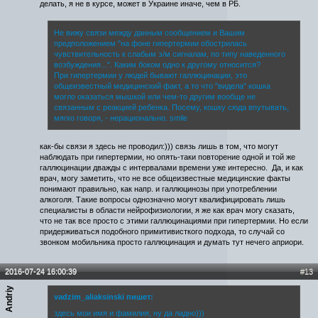
делать, я не в курсе, может в Украине иначе, чем в РБ.
Не вижу связи между данным сообщением и Вашим
предположением "на фоне гипертермии обострилась
чувствительность к слабым э/м сигналам, по типу наведенного
возбуждения...". Каким боком одно к другому относится?
При гипертермии у людей бывают галлюцинации, это
общеизвестный медицинский факт, а то что "видела" кошка
могло оказаться мышкой или чем-то другим вообще не
связанным с реакцией ребенка. Посему, кошку сюда впутывать,
мягко говоря, - нерационально. smile
как-бы связи я здесь не проводил:))) связь лишь в том, что могут
наблюдать при гипертермии, но опять-таки повторение одной и той же
галлюцинации дважды с интервалами времени уже интересно. Да, и как
врач, могу заметить, что не все общеизвестные медицинские факты
понимают правильно, как напр. и галлюцинозы при употреблении
алкоголя. Такие вопросы однозначно могут квалифицировать лишь
специалисты в области нейрофизиологии, я же как врач могу сказать,
что не так все просто с этими галлюцинациями при гипертермии. Но если
придерживаться подобного примитивисткого подхода, то случай со
звонком мобильника просто галлюцинация и думать тут нечего априори.
2016-07-24 16:00:39
#13
Andriy
vadzim_aliaksinski пишет:
здесь мои имя и фамилия, ну да ладно)))