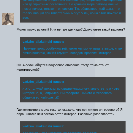
или делириозных состояниях. По крайней мере пабмед мне не
помог ничем, только что поискал. Т.е. общеизвестный факт, что
галлюцинации при гипертермии могут быть, но на этом похоже и
все.
Может плохо искали? Или не там где надо? Допускаете такой вариант?
vadzim_aliaksinski пишет:
Наличие таких особенностей, какие мы могли видеть выше, я так
лично полагаю, может служить поводом проявить интерес.
Ок. А если найдется подробное описание, тогда тема станет
неинтересной?
vadzim_aliaksinski пишет:
я этот случай показал психиатру-наркологу, мне ответили - это
интересно, а, например, Вы говорите - ничего интересного,
общеизвестный факт:)))
Где конкретно в моих текстах сказано, что нет ничего интересного? Я
спрашивал в чем заключается интерес. Различие улавливаете?
vadzim_aliaksinski пишет:
Так можно и все наблюдения светящихся шаров