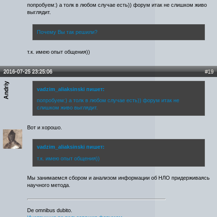
попробуем:) а толк в любом случае есть)) форум итак не слишком живо
выглядит.
Почему Вы так решили?
т.к. имею опыт общения))
2016-07-25 23:25:06
#19
Andriy
vadzim_aliaksinski пишет:
попробуем:) а толк в любом случае есть)) форум итак не
слишком живо выглядит.
Вот и хорошо.
vadzim_aliaksinski пишет:
т.к. имею опыт общения))
Мы занимаемся сбором и анализом информации об НЛО придерживаясь
научного метода.
De omnibus dubito.