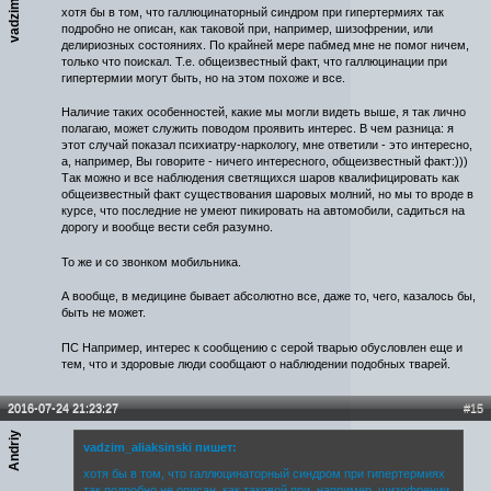
хотя бы в том, что галлюцинаторный синдром при гипертермиях так
подробно не описан, как таковой при, например, шизофрении, или
делириозных состояниях. По крайней мере пабмед мне не помог ничем,
только что поискал. Т.е. общеизвестный факт, что галлюцинации при
гипертермии могут быть, но на этом похоже и все.
Наличие таких особенностей, какие мы могли видеть выше, я так лично
полагаю, может служить поводом проявить интерес. В чем разница: я
этот случай показал психиатру-наркологу, мне ответили - это интересно,
а, например, Вы говорите - ничего интересного, общеизвестный факт:)))
Так можно и все наблюдения светящихся шаров квалифицировать как
общеизвестный факт существования шаровых молний, но мы то вроде в
курсе, что последние не умеют пикировать на автомобили, садиться на
дорогу и вообще вести себя разумно.
То же и со звонком мобильника.
А вообще, в медицине бывает абсолютно все, даже то, чего, казалось бы,
быть не может.
ПС Например, интерес к сообщению с серой тварью обусловлен еще и
тем, что и здоровые люди сообщают о наблюдении подобных тварей.
2016-07-24 21:23:27
#15
Andriy
vadzim_aliaksinski пишет:
хотя бы в том, что галлюцинаторный синдром при гипертермиях
так подробно не описан, как таковой при, например, шизофрении,