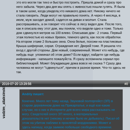
это его могли так тихо и быстро построить. Пришла домой и сразу про
него забыла. Через два дня мы опять с живностью пошли гулять. Я была
в таком шоке, когда увидела,что никакого дома нет. Никому ничего не
стала говорить. Люди могут не правильно понять. А через 4 месяца, в
июле, муж заходит домой, садится на диван и молчит. Стала
расспрашивать, а он говорит что сейчас в лесу видел дом. После того,
как я описала ему этот дом, мы поняли, что видели одно и тоже. Только
дом сдвинулся метров на 100 влево. Описываю дом : 2 этажа. Первый
этаж полностью из новых бревен, темного цвета, как после обработки.
На втором этаже 2 больших окна. Окна белые, похожи на пластиковые.
Крыша шиферная, серая. Ограждения нет. Дверей тоже. Я решила что
вход с другой стороны. Дом новый, современный. Может кто нибудь, где
нибудь еще упоминал об этом доме? Если вдруг, найдете где нибудь
информацию - напишите пожалуйста. Я сразу вспомнила сериал про
библиотекарей. Может блуждающие дома вовсе не сказка ? Сразу два
человека не могут "сдвинуться", причем в разное время. Что-то здесь не
так.
2016-07-20 13:29:56
#8
vadzim_aliaksinski
Andriy пишет:
Конечно. Много лет тому назад. Звуковой полтергейст (ЗП) в
старом деревянном доме на Прикарпатье, и ещё кое-какие
случаи, но о них в Интернете для всего мира рассказывать не
могу. Свидетелей оного ЗП много, а материальных
доказательств нет (некому и нечем было их добывать). Писал об
этом на убитом паблике в проклятой мордокнижке. Может и
здесь напишу, когда заимею побольше свободного времени.