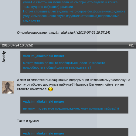
угол-Не смотри на меня,аааа не смотри. ето видела и кошка
тоже,судя по ее(кошки) реакции.
Потом спрашивал,че видела: чето серое,бесформенное,сидело в
углу и пырилось,еще звуки издавало страшные,непривычные
слуху,жуть
Отредактировано: vadzim_aliaksinski (2016-07-23 19:57:24)
2016-07-24 13:59:52
#11
Andriy
vadzim_aliaksinski пишет:
может можно по почте пообщаться, если не желаете
подробности в общий доступ выкладывать?
А чем отличается выкладывание информации незнакомому человеку на
почту от общего доступа в паблике? Надеюсь Вы меня поймете и не
станете обижаться.
vadzim_aliaksinski пишет:
не могу, т.к. это мое предположение, могу покопать пабмед)))
Так я и думал.
vadzim_aliaksinski пишет: