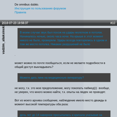
De omnibus dubito.
Инструкция по пользованию форумом
Правила
2016-07-23 19:56:37
#10
vadzim_aliaksinski
В моем случае звук был похож на удары молотком в потолок.
Начиналось ночью, около часа ночи. На крыше в этот момент
никого не было, проверяли. Удары всегда повторялись в одном и
том же месте потолка. Никаких разрушений не было
.
может можно по почте пообщаться, если не желаете подробности в
общий доступ выкладывать?
Можете дать линк на медицинскую литературу?
не могу, т.к. это мое предположение, могу покопать пабмед))) вообще,
не уверен, что много можно найти, т.к. опыты на людях не проводят.
Вот из моего архива сообщение, наблюдение имело место дважды в
момент высокой температуры оба раза:
дочь лет до 14 наверное просыпалась и кричала указывая на