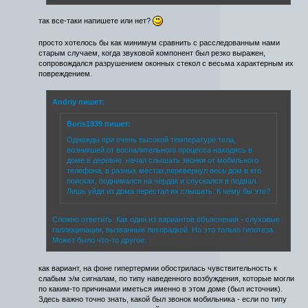
так все-таки напишете или нет?
просто хотелось бы как минимум сравнить с расследованным нами
старым случаем, когда звуковой компонент был резко выражен,
сопровождался разрушением оконных стекол с весьма характерным их
повреждением.
Andriy пишет:
Boris1939 пишет:
Однажды при очень высокой температуре тела,
возникшей от воспалительного процесса находясь в
доме в деревне начал слышать звонки от мобильного
телефона, в разных местах,перевернул весь дом в его
поисках, поднимался на чердак и спускался в подвал.
Лишь уйдя из дома перестал их слышать. К чему бы это?
Сложно ответить. Как один из вариантов объяснения - слуховые
галлюцинации, вызванные лихорадкой. Но это только гипотеза.
Может было что-то другое.
как вариант, на фоне гипертермии обострилась чувствительность к
слабым э/м сигналам, по типу наведенного возбуждения, которые могли
по каким-то причинами иметься именно в этом доме (был источник).
Здесь важно точно знать, какой был звонок мобильника - если по типу