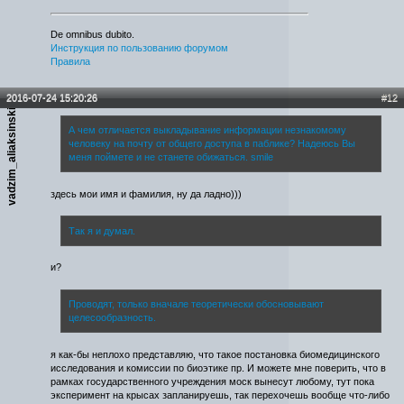
De omnibus dubito.
Инструкция по пользованию форумом
Правила
2016-07-24 15:20:26
#12
vadzim_aliaksinski
А чем отличается выкладывание информации незнакомому
человеку на почту от общего доступа в паблике? Надеюсь Вы
меня поймете и не станете обижаться. smile
здесь мои имя и фамилия, ну да ладно)))
Так я и думал.
и?
Проводят, только вначале теоретически обосновывают
целесообразность.
я как-бы неплохо представляю, что такое постановка биомедицинского
исследования и комиссии по биоэтике пр. И можете мне поверить, что в
рамках государственного учреждения моск вынесут любому, тут пока
эксперимент на крысах запланируешь, так перехочешь вообще что-либо