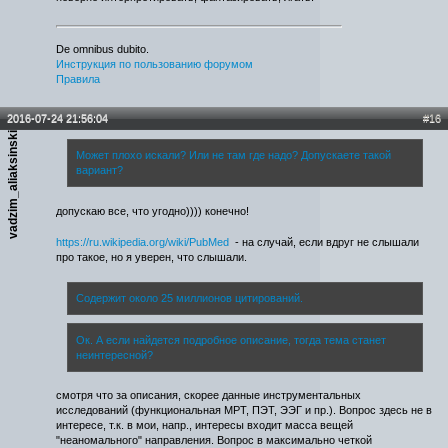
De omnibus dubito.
Инструкция по пользованию форумом
Правила
2016-07-24 21:56:04
#16
vadzim_aliaksinski
Может плохо искали? Или не там где надо? Допускаете такой
вариант?
допускаю все, что угодно)))) конечно!
https://ru.wikipedia.org/wiki/PubMed
- на случай, если вдруг не слышали
про такое, но я уверен, что слышали.
Содержит около 25 миллионов цитирований.
Ок. А если найдется подробное описание, тогда тема станет
неинтересной?
смотря что за описания, скорее данные инструментальных
исследований (функциональная МРТ, ПЭТ, ЭЭГ и пр.). Вопрос здесь не в
интересе, т.к. в мои, напр., интересы входит масса вещей
"неаномального" направления. Вопрос в максимально четкой