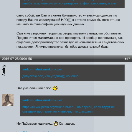
ошибаться, неверно интерпретировать, фантазировать, лгать.
само собой, так Вам и скажет большинство ученых-ортодоксов по
поводу Ваших исследований НЛО))))) хотя их самих бы погонять не
мешало за фальсификацию научных данных.
Сам я не сторонник теории заговора, поэтому смотрю по обстановке.
Предпочитаю максимально все проверять. И вообще не понимаю, как
судебное делопроизводство зачастую основывается на свидетельских
показаниях. Я лично предпочел бы сбор доказательной базы.
2016-07-25 00:04:56
#17
Andriy
vadzim_aliaksinski пишет:
допускаю все, что угодно)))) конечно!
Это уже большой плюс.
vadzim_aliaksinski пишет:
https://ru.wikipedia.org/wiki/PubMed
- на случай, если вдруг не
слышали про такое, но я уверен, что слышали.
Не Пабмедом единым...
См. здесь: