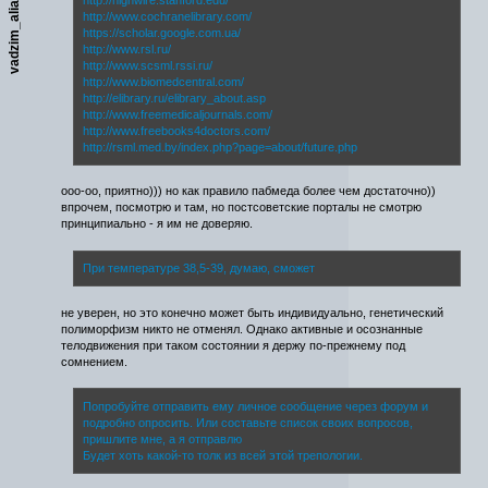
vadzim_aliaksinski
http://www.cochranelibrary.com/
https://scholar.google.com.ua/
http://www.rsl.ru/
http://www.scsml.rssi.ru/
http://www.biomedcentral.com/
http://elibrary.ru/elibrary_about.asp
http://www.freemedicaljournals.com/
http://www.freebooks4doctors.com/
http://rsml.med.by/index.php?page=about/future.php
ооо-оо, приятно))) но как правило пабмеда более чем достаточно))
впрочем, посмотрю и там, но постсоветские порталы не смотрю
принципиально - я им не доверяю.
При температуре 38,5-39, думаю, сможет
не уверен, но это конечно может быть индивидуально, генетический
полиморфизм никто не отменял. Однако активные и осознанные
телодвижения при таком состоянии я держу по-прежнему под
сомнением.
Попробуйте отправить ему личное сообщение через форум и
подробно опросить. Или составьте список своих вопросов,
пришлите мне, а я отправлю
Будет хоть какой-то толк из всей этой трепологии.