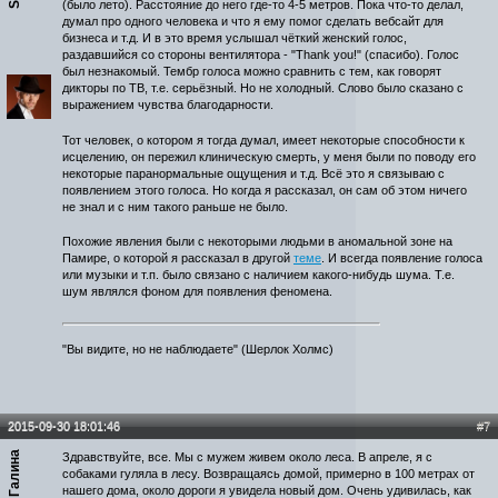
(было лето). Расстояние до него где-то 4-5 метров. Пока что-то делал,
думал про одного человека и что я ему помог сделать вебсайт для
бизнеса и т.д. И в это время услышал чёткий женский голос,
раздавшийся со стороны вентилятора - "Thank you!" (спасибо). Голос
был незнакомый. Тембр голоса можно сравнить с тем, как говорят
дикторы по ТВ, т.е. серьёзный. Но не холодный. Слово было сказано с
выражением чувства благодарности.
Тот человек, о котором я тогда думал, имеет некоторые способности к
исцелению, он пережил клиническую смерть, у меня были по поводу его
некоторые паранормальные ощущения и т.д. Всё это я связываю с
появлением этого голоса. Но когда я рассказал, он сам об этом ничего
не знал и с ним такого раньше не было.
Похожие явления были с некоторыми людьми в аномальной зоне на
Памире, о которой я рассказал в другой
теме
. И всегда появление голоса
или музыки и т.п. было связано с наличием какого-нибудь шума. Т.е.
шум являлся фоном для появления феномена.
"Вы видите, но не наблюдаете" (Шерлок Холмс)
2015-09-30 18:01:46
#7
Галина
Здравствуйте, все. Мы с мужем живем около леса. В апреле, я с
собаками гуляла в лесу. Возвращаясь домой, примерно в 100 метрах от
нашего дома, около дороги я увидела новый дом. Очень удивилась, как