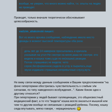
вообще, не уверен, что много можно найти, т.к. опыты на людях
не проводят.
Проводят, только вначале теоретически обосновывают
целесообразность.
vadzim_aliaksinski пишет:
Вот из моего архива сообщение, наблюдение имело место
дважды в момент высокой температуры оба раза:
дочь лет до 14 наверное просыпалась и кричала
указывая на угол-Не смотри на меня,аааа не смотри. ето
видела и кошка тоже,судя по ее(кошки) реакции.
Потом спрашивал,че видела: чето
серое,бесформенное,сидело в углу и пырилось,еще
звуки издавало страшные,непривычные слуху,жуть
Не вижу связи между данным сообщением и Вашим предположением "на
фоне гипертермии обострилась чувствительность к слабым э/м
сигналам, по типу наведенного возбуждения...". Каким боком одно к
другому относится?
При гипертермии у людей бывают галлюцинации, это общеизвестный
медицинский факт, а то что "видела" кошка могло оказаться мышкой или
чем-то другим вообще не связанным с реакцией ребенка. Посему, кошку
сюда впутывать, мягко говоря, - нерационально.