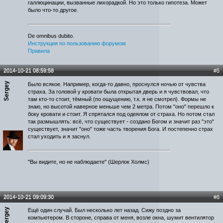
галлюцинации, вызванные лихорадкой. Но это только гипотеза. Может
было что-то другое.
De omnibus dubito.
Инструкция по пользованию форумом
Правила
2014-10-21 08:59:58
#5
Sergey
Было всякое. Например, когда-то давно, проснулся ночью от чувства
страха. За головой у кровати была открытая дверь и я чувствовал, что
там кто-то стоит, тёмный (по ощущению, т.к. я не смотрел). Формы не
знаю, но высотой наверное меньше чем 2 метра. Потом "оно" перешло к
боку кровати и стоит. Я спрятался под одеялом от страха. Но потом стал
так размышлять: всё, что существует - создано Богом и значит раз "это"
существует, значит "оно" тоже часть творения Бога. И постепенно страх
стал уходить и я заснул.
"Вы видите, но не наблюдаете" (Шерлок Холмс)
2014-10-21 09:09:30
#6
Sergey
Ещё один случай. Был несколько лет назад. Сижу поздно за
компьютером. В стороне, справа от меня, возле окна, шумит вентилятор