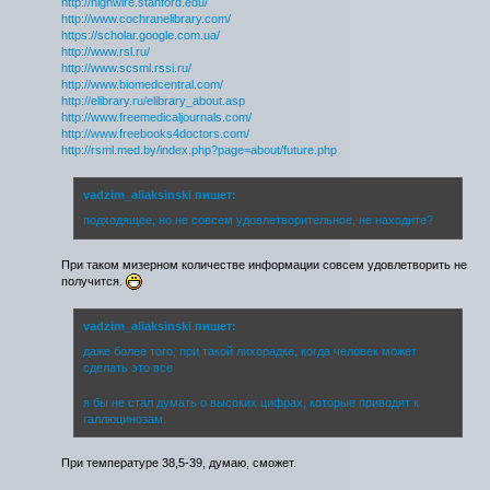
http://highwire.stanford.edu/
http://www.cochranelibrary.com/
https://scholar.google.com.ua/
http://www.rsl.ru/
http://www.scsml.rssi.ru/
http://www.biomedcentral.com/
http://elibrary.ru/elibrary_about.asp
http://www.freemedicaljournals.com/
http://www.freebooks4doctors.com/
http://rsml.med.by/index.php?page=about/future.php
vadzim_aliaksinski пишет:
подходящее, но не совсем удовлетворительное, не находите?
При таком мизерном количестве информации совсем удовлетворить не
получится.
vadzim_aliaksinski пишет:
даже более того, при такой лихорадке, когда человек может
сделать это все
я бы не стал думать о высоких цифрах, которые приводят к
галлюцинозам.
При температуре 38,5-39, думаю, сможет.