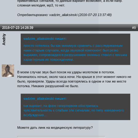
примитивных сигналов, то данный вариант возможен, а если напр.
сложная мелодия, мр3, то нет.
Отредактировано: vadzim_aliaksinski (2016-07-20 13:37:48)
2016-07-23 14:26:39
#9
Andriy
vadzim_aliaksinski пишет:
просто хотелось бы как минимум сравнить с расследованным
нами старым случаем, когда звуковой компонент был резко
выражен, сопровождался разрушением оконных стекол с весьма
характерным их повреждением.
В моем случае звук был похож на удары молотком в потолок.
Начиналось ночью, около часа ночи. На крыше в этот момент никого не
было, проверяли. Удары всегда повторялись в одном и том же месте
потолка. Никаких разрушений не было.
vadzim_aliaksinski пишет:
как вариант, на фоне гипертермии обострилась
чувствительность к слабым э/м сигналам, по типу наведенного
возбуждения...
Можете дать линк на медицинскую литературу?