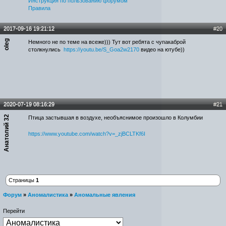
Инструкция по пользованию форумом
Правила
2017-09-16 19:21:12
#20
oleg
Немного не по теме на всеже))) Тут вот ребята с чупакаброй
столкнулись
https://youtu.be/S_Goa2w2170
видео на ютубе))
2020-07-19 08:16:29
#21
Анатолий 32
Птица застывшая в воздухе, необъяснимое произошло в Колумбии
https://www.youtube.com/watch?v=_zjBCLTKf6I
Страницы
1
Форум
»
Аномалистика
»
Аномальные явления
Перейти