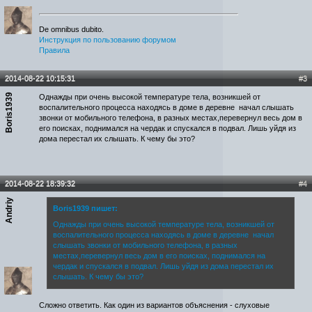
De omnibus dubito.
Инструкция по пользованию форумом
Правила
2014-08-22 10:15:31
#3
Boris1939
Однажды при очень высокой температуре тела, возникшей от
воспалительного процесса находясь в доме в деревне начал слышать
звонки от мобильного телефона, в разных местах,перевернул весь дом в
его поисках, поднимался на чердак и спускался в подвал. Лишь уйдя из
дома перестал их слышать. К чему бы это?
2014-08-22 18:39:32
#4
Andriy
Boris1939 пишет:
Однажды при очень высокой температуре тела, возникшей от
воспалительного процесса находясь в доме в деревне начал
слышать звонки от мобильного телефона, в разных
местах,перевернул весь дом в его поисках, поднимался на
чердак и спускался в подвал. Лишь уйдя из дома перестал их
слышать. К чему бы это?
Сложно ответить. Как один из вариантов объяснения - слуховые