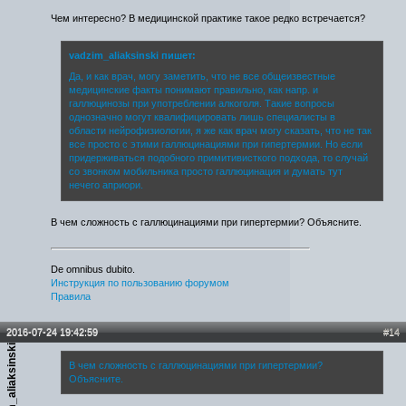
Чем интересно? В медицинской практике такое редко встречается?
vadzim_aliaksinski пишет:
Да, и как врач, могу заметить, что не все общеизвестные
медицинские факты понимают правильно, как напр. и
галлюцинозы при употреблении алкоголя. Такие вопросы
однозначно могут квалифицировать лишь специалисты в
области нейрофизиологии, я же как врач могу сказать, что не так
все просто с этими галлюцинациями при гипертермии. Но если
придерживаться подобного примитивисткого подхода, то случай
со звонком мобильника просто галлюцинация и думать тут
нечего априори.
В чем сложность с галлюцинациями при гипертермии? Объясните.
De omnibus dubito.
Инструкция по пользованию форумом
Правила
2016-07-24 19:42:59
#14
vadzim_aliaksinski
В чем сложность с галлюцинациями при гипертермии?
Объясните.