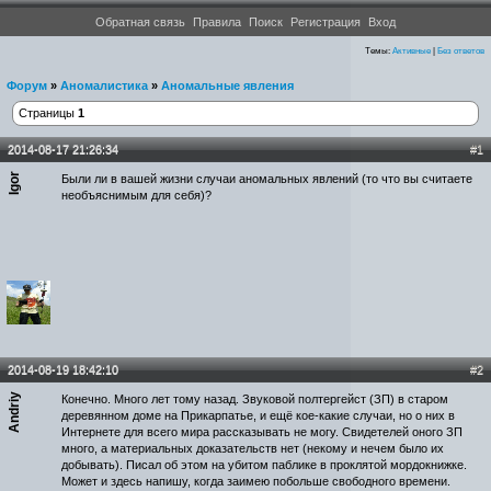
Форумы проекта Новости Уфологии
Обратная связь
Правила
Поиск
Регистрация
Вход
Темы:
Активные
|
Без ответов
Форум
»
Аномалистика
»
Аномальные явления
Страницы
1
2014-08-17 21:26:34
#1
Igor
Были ли в вашей жизни случаи аномальных явлений (то что вы считаете
необъяснимым для себя)?
2014-08-19 18:42:10
#2
Andriy
Конечно. Много лет тому назад. Звуковой полтергейст (ЗП) в старом
деревянном доме на Прикарпатье, и ещё кое-какие случаи, но о них в
Интернете для всего мира рассказывать не могу. Свидетелей оного ЗП
много, а материальных доказательств нет (некому и нечем было их
добывать). Писал об этом на убитом паблике в проклятой мордокнижке.
Может и здесь напишу, когда заимею побольше свободного времени.