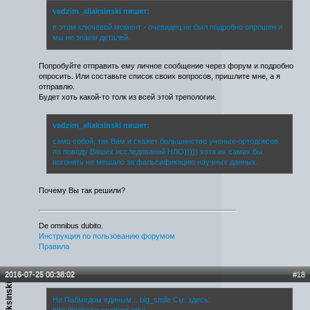
vadzim_aliaksinski пишет:
в этом ключевой момент - очевидец не был подробно опрошен и
мы не знаем деталей.
Попробуйте отправить ему личное сообщение через форум и подробно
опросить. Или составьте список своих вопросов, пришлите мне, а я
отправлю.
Будет хоть какой-то толк из всей этой трепологии.
vadzim_aliaksinski пишет:
само собой, так Вам и скажет большинство ученых-ортодоксов
по поводу Ваших исследований НЛО))))) хотя их самих бы
погонять не мешало за фальсификацию научных данных.
Почему Вы так решили?
De omnibus dubito.
Инструкция по пользованию форумом
Правила
2016-07-25 00:38:02
#18
Не Пабмедом единым... big_smile См. здесь:
http://highwire.stanford.edu/