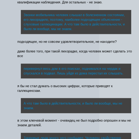
квалификации наблюдения. Для остальных - не знаю.
Звонки мобильника человек слышал в болезненном состоянии,
его лихорадило, поэтому, наиболее подходящее объяснение -
слуховые галлюцинации. А что там было в действительности, и
было ли вообще, мы не знаем.
подходящее, но не совсем удовлетворительное, не находите?
даже более того, при такой лихорадке, когда человек может сделать это
все
перевернул весь дом в его поисках, поднимался на чердак и
спускался в подвал. Лишь уйдя из дома перестал их слышать.
я бы не стал думать о высоких цифрах, которые приводят к
галлюцинозам.
А что там было в действительности, и было ли вообще, мы не
знаем.
в этом ключевой момент - очевидец не был подробно опрошен и мы не
знаем деталей.
Здоровые люди много чего сообщают. Человеку свойственно