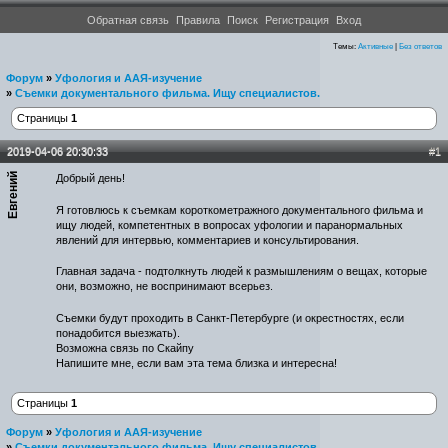
Форумы проекта Новости Уфологии
Обратная связь
Правила
Поиск
Регистрация
Вход
Темы:
Активные
|
Без ответов
Форум
»
Уфология и ААЯ-изучение
»
Съемки документального фильма. Ищу специалистов.
Страницы
1
2019-04-06 20:30:33
#1
Евгений
Добрый день!
Я готовлюсь к съемкам короткометражного документального фильма и
ищу людей, компетентных в вопросах уфологии и паранормальных
явлений для интервью, комментариев и консультирования.
Главная задача - подтолкнуть людей к размышлениям о вещах, которые
они, возможно, не воспринимают всерьез.
Съемки будут проходить в Санкт-Петербурге (и окрестностях, если
понадобится выезжать).
Возможна связь по Скайпу
Напишите мне, если вам эта тема близка и интересна!
Страницы
1
Форум
»
Уфология и ААЯ-изучение
»
Съемки документального фильма. Ищу специалистов.