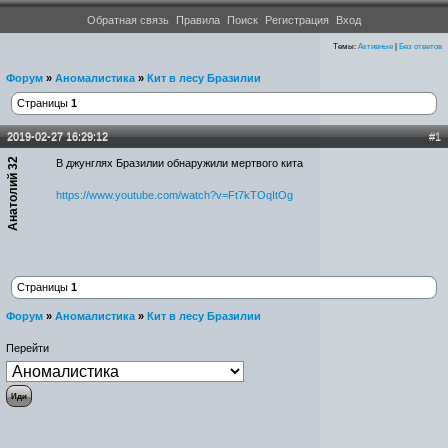
Форумы проекта Новости Уфологии
Обратная связь
Правила
Поиск
Регистрация
Вход
Темы:
Активные
|
Без ответов
Форум
»
Аномалистика
»
Кит в лесу Бразилии
Страницы
1
2019-02-27 16:29:12
#1
Анатолий 32
В джунглях Бразилии обнаружили мертвого кита
https://www.youtube.com/watch?v=Ft7kTOqItOg
Страницы
1
Форум
»
Аномалистика
»
Кит в лесу Бразилии
Перейти